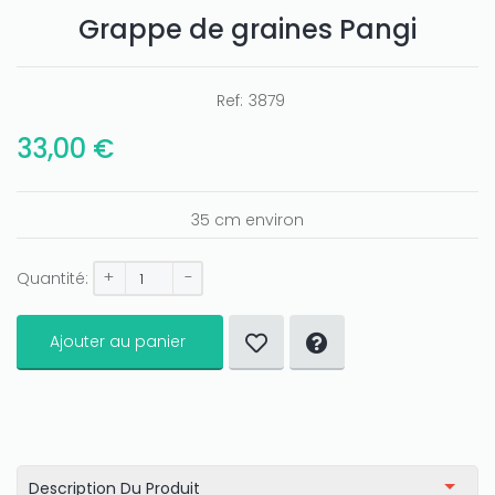
Grappe de graines Pangi
Only play at
Joo casino
if you really want to win a huge
amount on your credits!
Ref:
3879
33,00 €
35 cm environ
+
-
Quantité:
Ajouter au panier
Description Du Produit