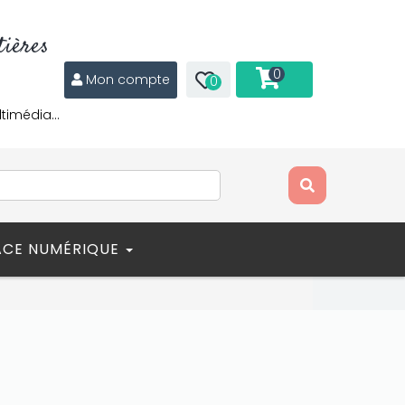
ières
0
Mon compte
0
ltimédia…
ACE NUMÉRIQUE