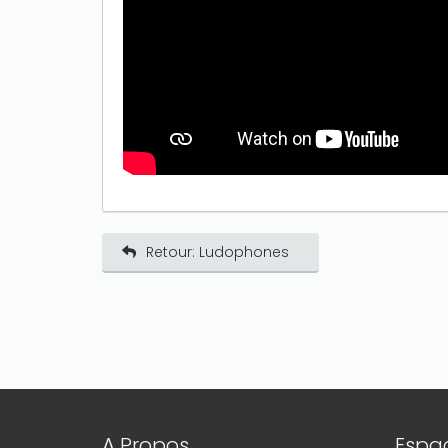
Retour: Ludophones
A Propos
Espac