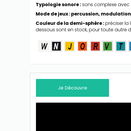
Typologie sonore :
sons complexe avec 
Mode de jeux : percussion, modulatio
Couleur de la demi-sphère :
préciser la
dessous sont en stock, pour toute autre 
Only play at
Joo casino
if you really
want to win a huge amount on your
credits!
Je Découvre