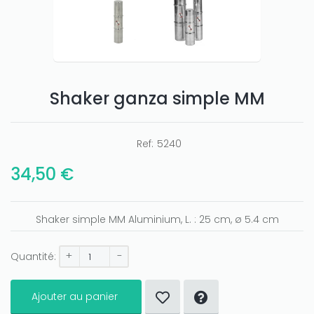
Shaker ganza simple MM
Ref:
5240
Only play at
Joo casino
if you really want to win a huge
amount on your credits!
34,50 €
Shaker simple MM Aluminium, L. : 25 cm, ø 5.4 cm
+
-
Quantité:
Ajouter au panier