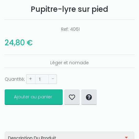
Pupitre-lyre sur pied
Ref:
4061
Only play at
Joo casino
if you really want to win a huge
amount on your credits!
24,80 €
Léger et nomade
+
-
Quantité:
Ajouter au panier
Description Du Produit