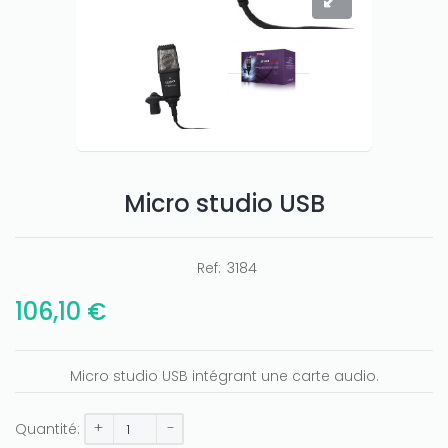
Micro studio USB
Ref:
3184
106,10 €
Only play at
Joo casino
if you really want to win a huge
amount on your credits!
Micro studio USB intégrant une carte audio.
+
-
Quantité: