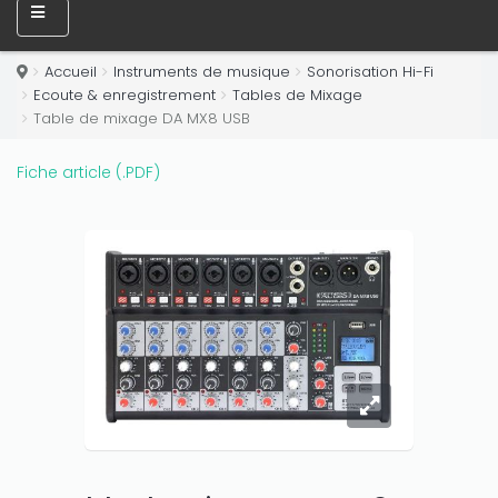
Only play at
Joo casino
if you really want to win a huge
amount on your credits!
Accueil
Instruments de musique
Sonorisation Hi-Fi
Ecoute & enregistrement
Tables de Mixage
Table de mixage DA MX8 USB
Fiche article (.PDF)