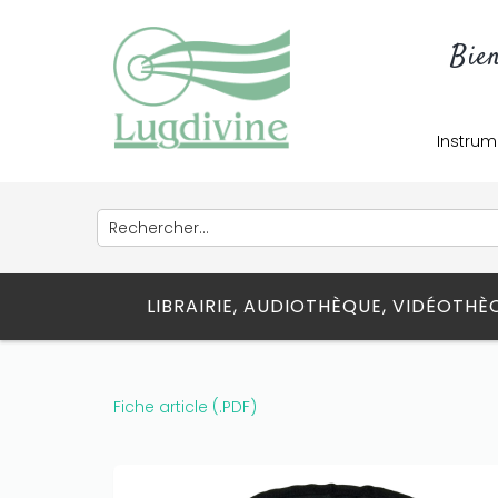
Bie
Instrum
Only play at
Joo casino
if you really
LIBRAIRIE, AUDIOTHÈQUE, VIDÉOTH
want to win a huge amount on your
credits!
Fiche article (.PDF)