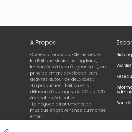
A Propos
Espac
Créées à l'aube du XXIème siècle,
Histor
les Éditions Musicales Lugdivine,
Wishlist
implantées à Lyon (Lugdunum !), ont
principalement développé leurs
Réseau 
activités autour de deux axes :
-La production, l'Édition et la
Informa
diffusion d'ouvrages, de CD, de DVD
Adminis
à vocation éducative
Bon d
-Le négoce d'instruments de
musique en provenance du monde
entier.