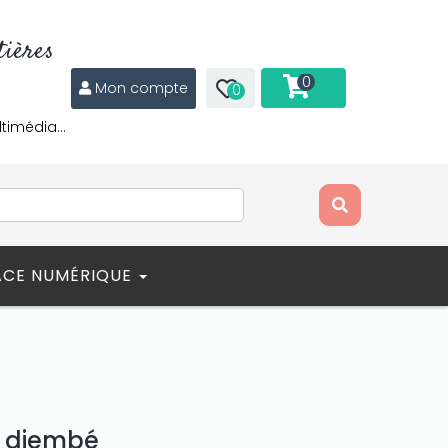
ières
0
Mon compte
0
ltimédia…
ACE NUMÉRIQUE
r djembé