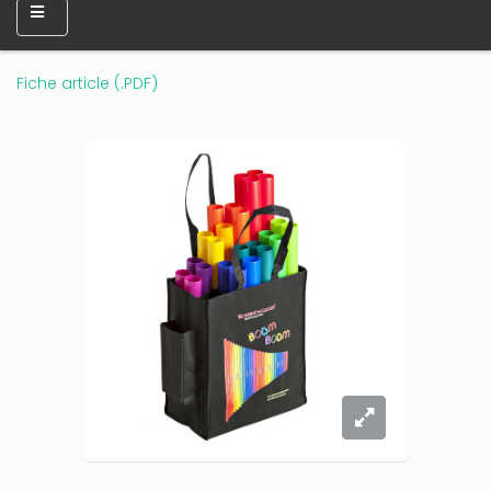
Only play at
Joo casino
if you really want to win a huge
amount on your credits!
Fiche article (.PDF)