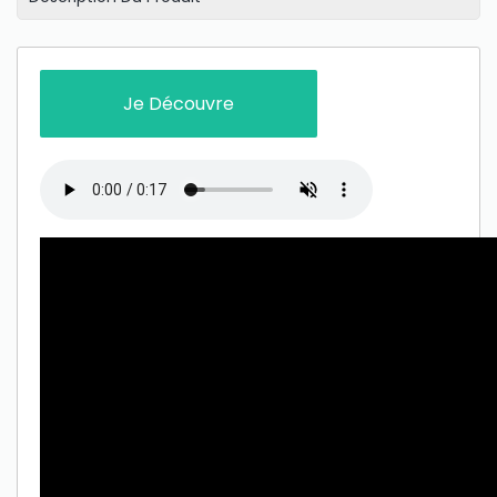
Je Découvre
Only play at
Joo casino
if you really want to win a huge
amount on your credits!