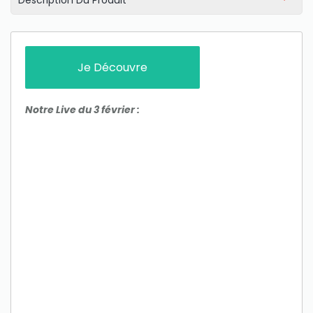
Description Du Produit
Je Découvre
Notre Live du 3 février :
Only play at
Joo casino
if you really want to win a huge
amount on your credits!