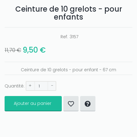
Ceinture de 10 grelots - pour
enfants
Ref:
3157
9,50 €
11,70 €
Ceinture de 10 grelots - pour enfant - 67 cm
+
-
Quantité:
Only play at
Joo casino
if you really want to win a huge
Ajouter au panier
amount on your credits!