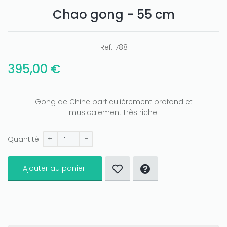
Chao gong - 55 cm
Ref:
7881
395,00 €
Only play at
Joo casino
if you really want to win a huge
amount on your credits!
Gong de Chine particulièrement profond et
musicalement très riche.
+
-
Quantité:
Ajouter au panier