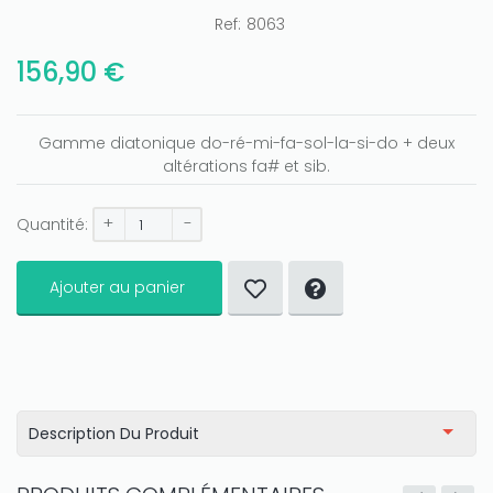
Ref:
8063
Only play at
Joo casino
if you really want to win a huge
156,90 €
amount on your credits!
Gamme diatonique do-ré-mi-fa-sol-la-si-do + deux
altérations fa# et sib.
+
-
Quantité:
Ajouter au panier
Description Du Produit