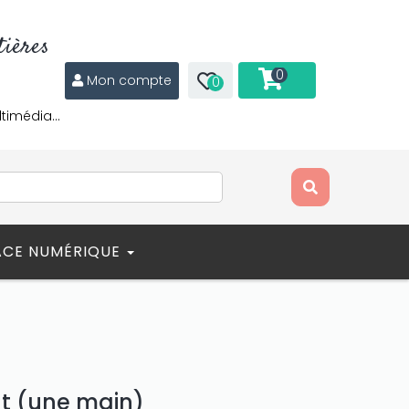
ières
0
Mon compte
0
ltimédia…
ACE NUMÉRIQUE
at (une main)