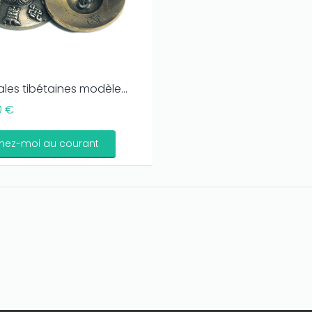
ales tibétaines modèle...
0 €
nez-moi au courant