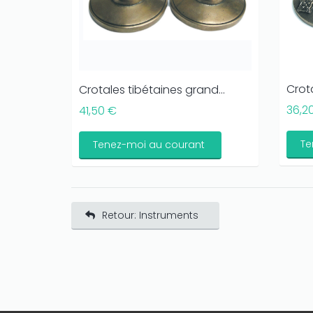
Crot
Crotales tibétaines grand...
36,2
41,50 €
Te
Tenez-moi au courant
Retour: Instruments