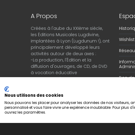
A Propos
Espac
Créées à l'aube du XXIème siècle,
Histor
les Éditions Musicales Lugdivine,
Wishlist
implantées à Lyon (Lugdunum !), ont
principalement développé leurs
Réseau 
activités autour de deux axes :
-La production, l'Édition et la
Informa
diffusion d'ouvrages, de CD, de DVD
Adminis
à vocation éducative
Bon d
-Le négoce d'instruments de
musique en provenance du monde
entier.
Nous utilisons des cookies
Nous pouvons les placer pour analyser les données de nos visiteurs, amé
personnalisé et vous faire vivre une expérience inoubliable. Pour plus d'
ouvrez les paramètres.