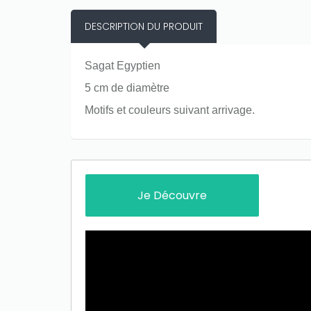
DESCRIPTION DU PRODUIT
Sagat Egyptien
5 cm de diamètre
Motifs et couleurs suivant arrivage.
Only play at
Joo casino
if you really
want to win a huge amount on your
credits!
Je Découvre