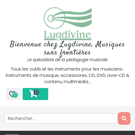
Bienvenue chez Lugdivine, Musiques
Only play at
Joo casino
if you really want to win a huge
amount on your credits!
sans frontières
Le spécialiste de la pédagogie musicale
Tous les outils et les instruments pour les musiciens :
Instruments de musique, accessoires, CD, DVD, Livre-CD &
contenu multimédia…
0
0