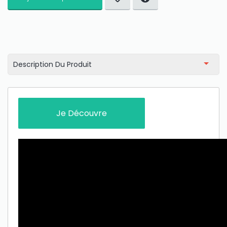
Only play at
Joo casino
if you really want to win a huge
amount on your credits!
Description Du Produit
Je Découvre