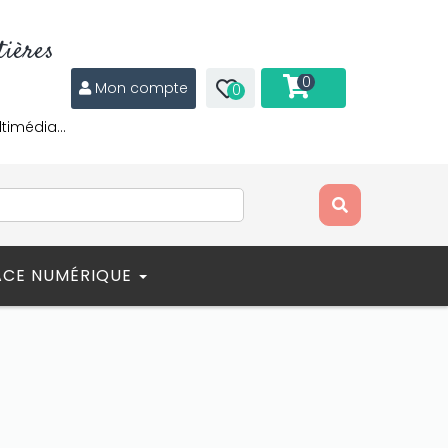
ières
0
Mon compte
0
ltimédia…
ACE NUMÉRIQUE