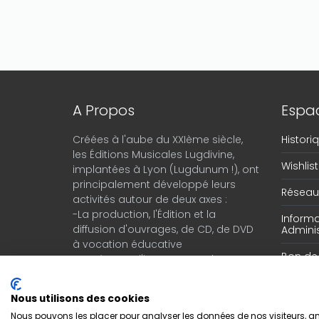
A Propos
Espac
Créées à l'aube du XXIème siècle,
Histor
les Éditions Musicales Lugdivine,
Wishlist
implantées à Lyon (Lugdunum !), ont
principalement développé leurs
Réseau 
activités autour de deux axes :
-La production, l'Édition et la
Informa
diffusion d'ouvrages, de CD, de DVD
Adminis
à vocation éducative
Bon d
-Le négoce d'instruments de
musique en provenance du monde
entier.
Nous utilisons des cookies
Nous pouvons les placer pour analyser les données de nos visiteurs, amé