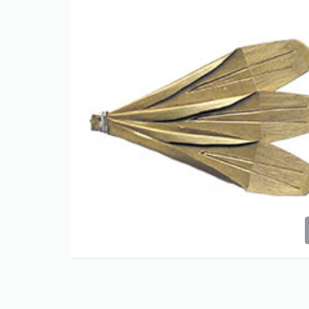
Only play at
Joo casino
if you really
want to win a huge amount on your
credits!