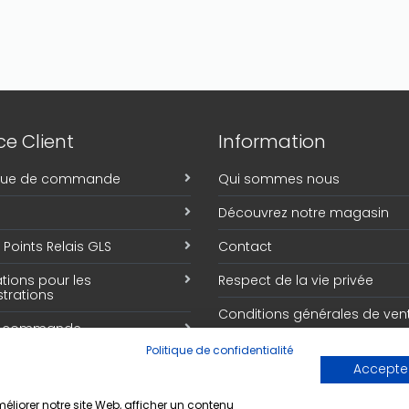
e Client
Information
ique de commande
Qui sommes nous
Découvrez notre magasin
Points Relais GLS
Contact
tions pour les
Respect de la vie privée
trations
Conditions générales de ven
e commande
Politique de confidentialité
Accepter
liorer notre site Web, afficher un contenu