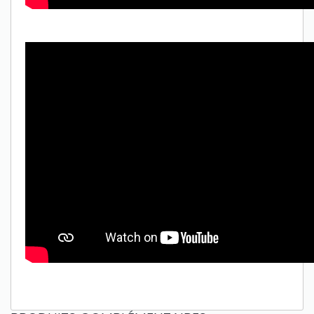
Only play at
Joo casino
if you really want to win a huge
amount on your credits!