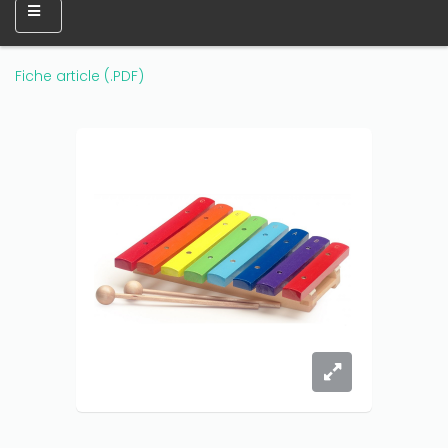
Only play at
Joo casino
if you really want to win a huge
amount on your credits!
Fiche article (.PDF)