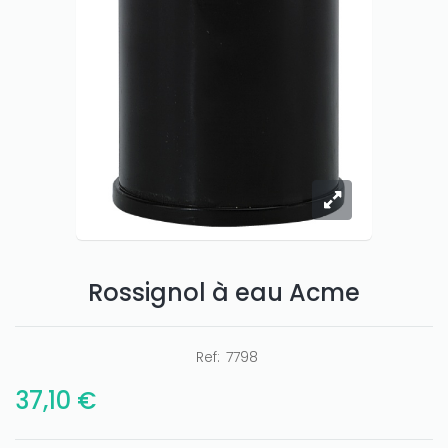
Only play at
Joo casino
if you really want to win a huge
amount on your credits!
Rossignol à eau Acme
Ref:
7798
37,10 €