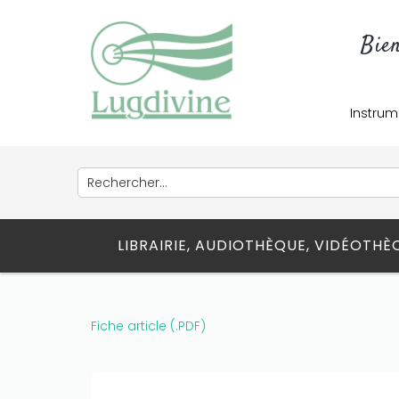
Only play at
Joo casino
if you really
want to win a huge amount on your
Bie
credits!
Instrum
LIBRAIRIE, AUDIOTHÈQUE, VIDÉOTH
Fiche article (.PDF)