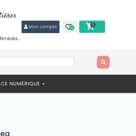
ières
0
Mon compte
0
ltimédia…
ACE NUMÉRIQUE
nea