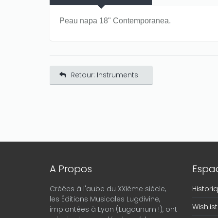
Peau napa 18" Contemporanea.
Retour: Instruments
A Propos
Espac
Créées à l'aube du XXIème siècle,
Histor
les Éditions Musicales Lugdivine,
Wishlist
implantées à Lyon (Lugdunum !), ont