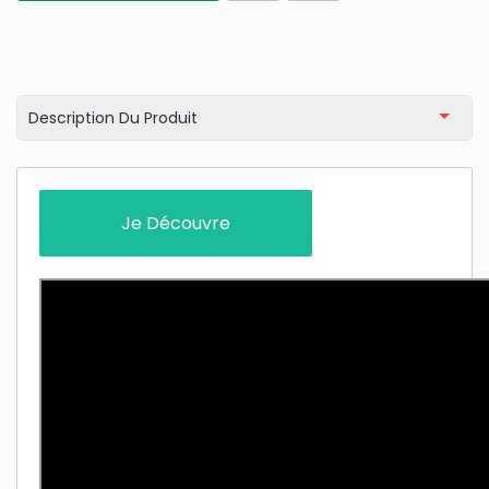
Description Du Produit
Only play at
Joo casino
if you really want to win a huge
amount on your credits!
Je Découvre