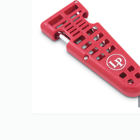
Only play at
Joo casino
if you really
want to win a huge amount on your
credits!