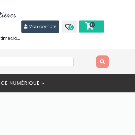
ières
0
Mon compte
0
ltimédia…
ACE NUMÉRIQUE