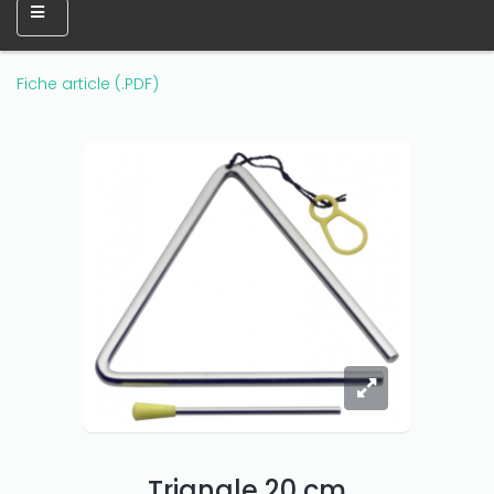
Fiche article (.PDF)
Only play at
Joo casino
if you really want to win a huge
Triangle 20 cm
amount on your credits!