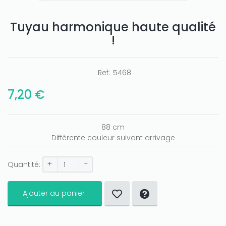
Tuyau harmonique haute qualité
!
Ref:
5468
Only play at
Joo casino
if you really want to win a huge
7,20 €
amount on your credits!
88 cm
Différente couleur suivant arrivage
+
-
Quantité:
Ajouter au panier