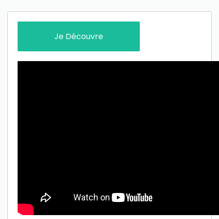
Je Découvre
Only play at
Joo casino
if you really want to win a huge
amount on your credits!