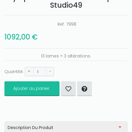
Studio49
Ref:
7998
Only play at
Joo casino
if you really want to win a huge
amount on your credits!
1092,00 €
13 lames + 3 altérations.
+
-
Quantité:
Ajouter au panier
Description Du Produit