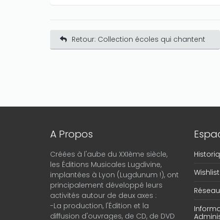
Retour: Collection écoles qui chantent
A Propos
Espac
Créées à l'aube du XXIème siècle,
Histor
les Éditions Musicales Lugdivine,
Wishlist
implantées à Lyon (Lugdunum !), ont
principalement développé leurs
Réseau 
activités autour de deux axes :
-La production, l'Édition et la
Informa
diffusion d'ouvrages, de CD, de DVD
Adminis