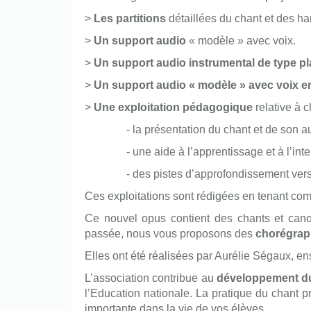
>
Les partitions
détaillées du chant et des h
>
Un support audio
« modèle » avec voix.
>
Un support audio instrumental de type pl
>
Un support audio « modèle » avec voix e
>
Une exploitation pédagogique
relative à 
- la présentation du chant et de son au
- une aide à l’apprentissage et à l’inter
- des pistes d’approfondissement vers l’éco
Ces exploitations sont rédigées en tenant comp
Ce nouvel opus contient des chants et cano
passée, nous vous proposons des
chorégrap
Elles ont été réalisées par Aurélie Ségaux, e
Only play at
Joo casino
if you really
L’association contribue au
développement du
want to win a huge amount on your
l’Education nationale. La pratique du chant p
credits!
importante dans la vie de vos élèves.