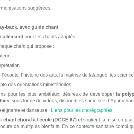
armonisations suggérées.
ay-back, avec guide chant
.
n allemand
pour les chants adaptés.
chaque chant qui
propose :
teur
prétation
ute, l’histoire des arts, la maîtrise de lalangue, les scien
te des orientations ministérielles.
ns pour les plus ambitieux, désireux de développer
la poly
hies
, sous forme de vidéos, disponibles sur le site d’Approchan
nseignante et danseuse :
Liens pour les chorégraphies
 chant choral à l’école (DCCE 67)
et soutient la mise en plac
rocure de multiples bienfaits. En ce contexte sanitaire compli