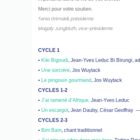
Merci pour votre soutien.
Tania Grimaldi, présidente
Magaly Jungbluth, vice-présidente
CYCLE 1
•
Kiki Bigoudi
, Jean-Yves Leduc Bi Birungi, 
•
Une sorcière
, Jos Wuytack
•
Le pingouin gourmand
, Jos Wuytack
CYCLES 1-2
•
J’ai ramené d’Afrique,
Jean-Yves Leduc
•
Un escargot
, Jean Dauby, César Geoffray --
CYCLES 2-3
•
Bim Bam
, chant traditionnel