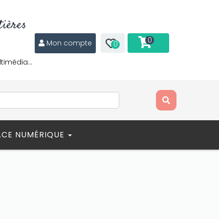
ières
0
Mon compte
0
ltimédia…
ACE NUMÉRIQUE