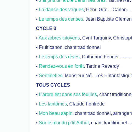
•
J’ai pris un arbre dans mes bras
, Tartine Re
•
La danse des vagues
, Henri Gire – Canon --
•
Le temps des cerises
, Jean Baptiste Clémen
CYCLE 3
•
Aux arbres citoyens
, Cyril Tarquiny, Christop
• Fruit canon, chant traditionnel
•
Le temps des rêves
, Catherine Fender ------
•
Rendez-vous en forêt
, Tartine Reverdy
•
Sentinelles
, Monsieur Nô - Les Enfantastiqu
TOUS CYCLES
•
L’arbre est dans ses feuilles
, chant tradition
•
Les fantômes
, Claude Fonfrède
•
Mon beau sapin
, chant traditionnel, arrang
•
Sur le mur du p’tit Arthur
, chant traditionnel 