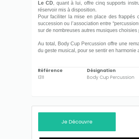
Le CD
, quant à lui, offre cinq supports in
réservoir mis à disposition.
Pour faciliter la mise en place des frappés
succession ou
l’association entre “percussion
sur de nombreuses autres musiques choisies p
Au total, Body Cup Percussion offre une rema
du geste musical, pour se sentir en harmonie av
Référence
Désignation
1311
Body Cup Percussion
Only play at
Joo casino
if you really
want to win a huge amount on your
credits!
Je Découvre