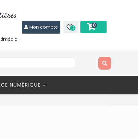
ières
0
Mon compte
0
ltimédia…
ACE NUMÉRIQUE