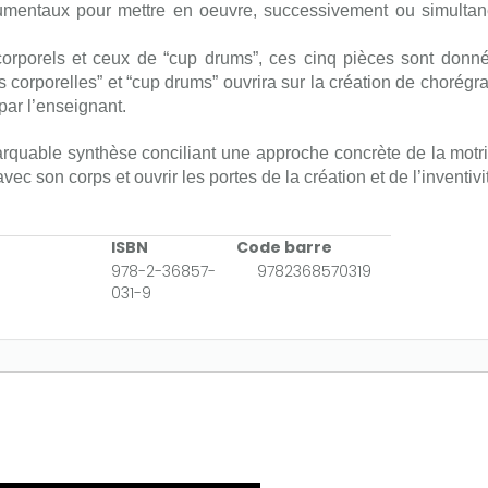
strumentaux pour mettre en oeuvre, successivement ou simulta
 corporels et ceux de “cup drums”, ces cinq pièces sont donné
s corporelles” et “cup drums” ouvrira sur la création de chorég
ar l’enseignant.
rquable synthèse conciliant une approche concrète de la motric
ec son corps et ouvrir les portes de la création et de l’inventivi
ISBN
Code barre
978-2-36857-
9782368570319
031-9