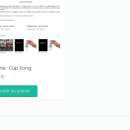
ne : Cup Song
0 €
outer au panier