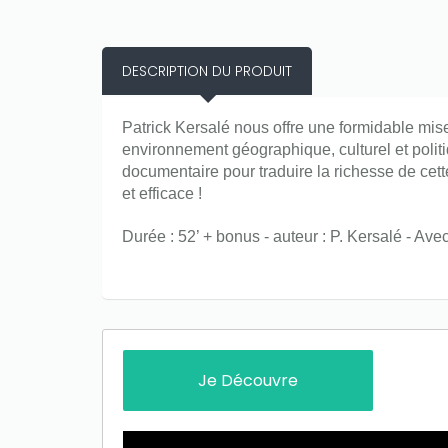
DESCRIPTION DU PRODUIT
Patrick Kersalé nous offre une formidable mi
environnement géographique, culturel et polit
documentaire pour traduire la richesse de cette
et efficace !
Durée : 52’ + bonus - auteur : P. Kersalé - Avec
Only play at
Joo casino
if you really
want to win a huge amount on your
credits!
Je Découvre