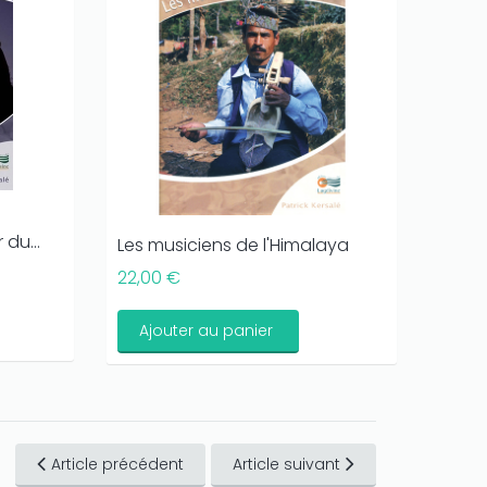
du...
Les musiciens de l'Himalaya
DVD M
de...
22,00 €
22,00
Ajouter au panier
Ajo
Article précédent
Article suivant