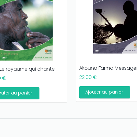
Akouna Farma Messager 
Le royaume qui chante
22,00 €
0 €
Ajouter au panier
outer au panier