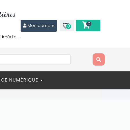
ières
0
Mon compte
0
ltimédia…
ACE NUMÉRIQUE