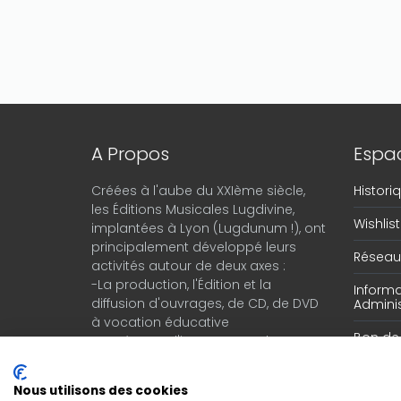
A Propos
Espac
Créées à l'aube du XXIème siècle,
Histor
les Éditions Musicales Lugdivine,
Wishlist
implantées à Lyon (Lugdunum !), ont
principalement développé leurs
Réseau 
activités autour de deux axes :
-La production, l'Édition et la
Informa
diffusion d'ouvrages, de CD, de DVD
Adminis
à vocation éducative
Bon d
-Le négoce d'instruments de
musique en provenance du monde
entier.
Nous utilisons des cookies