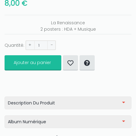
8,00 €
La Renaissance
2 posters : HDA + Musique
+
-
Quantité:
Only play at
Joo casino
if you really want to win a huge
amount on your credits!
Ajouter au panier
Description Du Produit
Album Numérique