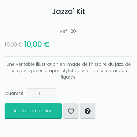
Jazzo' Kit
Only play at
Joo casino
if you really want to win a huge
amount on your credits!
Ref:
1204
10,00 €
15,00 €
Une véritable illustration en image de l’histoire du jazz, de
ses principales étapes stylistiques et de ses grandes
figures.
+
-
Quantité:
Ajouter au panier