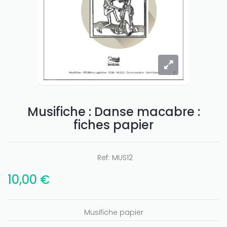
Musifiche : Danse macabre :
fiches papier
Only play at
Joo casino
if you really want to win a huge
amount on your credits!
Ref:
MUS12
10,00 €
Musifiche papier