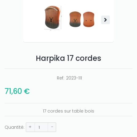
Only play at
Joo casino
if you really want to win a huge
amount on your credits!
Harpika 17 cordes
Ref:
2023-111
71,60 €
17 cordes sur table bois
+
-
Quantité: