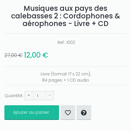
Musiques aux pays des
calebasses 2 : Cordophones &
aérophones - Livre + CD
Ref:
1002
12,00 €
27,00 €
Livre (format 17 x 22 cm),
84 pages + 1 CD audio
+
-
Quantité:
Ajouter au panier
Only play at
Joo casino
if you really want to win a huge