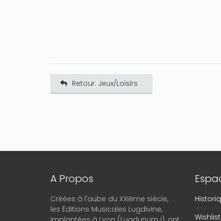
Retour: Jeux/Loisirs
A Propos
Espac
Créées à l'aube du XXIème siècle,
Histor
les Éditions Musicales Lugdivine,
Wishlist
implantées à Lyon (Lugdunum !), ont