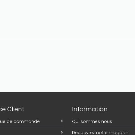
e Client
Information
ique de commande
Qui sommes nous
Découvrez notre magasin