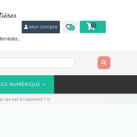
ières
0
Mon compte
0
ltimédia…
ACE NUMÉRIQUE
lo qui est à l'appareil ? vi