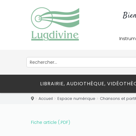
Only play at
Joo casino
if you really
Bie
want to win a huge amount on your
credits!
Instrum
LIBRAIRIE, AUDIOTHÈQUE, VIDÉOTH
Accueil
Espace numérique
Chansons et parti
Fiche article (.PDF)