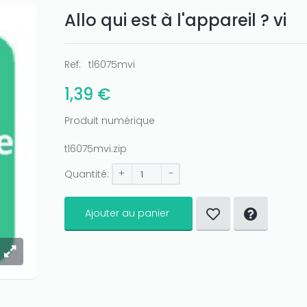
Allo qui est à l'appareil ? vi
Ref:
tl6075mvi
1,39 €
Produit numérique
tl6075mvi.zip
+
-
Quantité:
Ajouter au panier