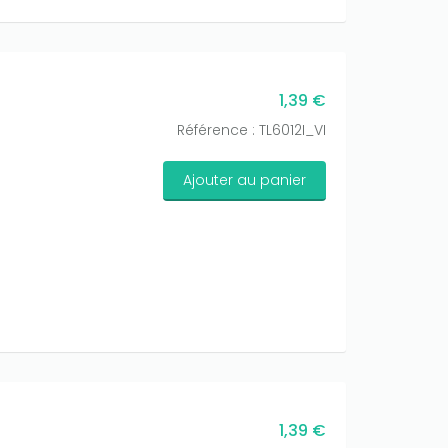
1,39 €
Référence : TL6012I_VI
Ajouter au panier
1,39 €