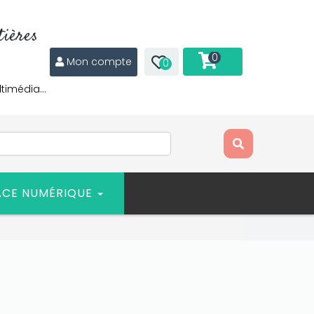
ières
0
Mon compte
0
ltimédia…
ACE NUMÉRIQUE