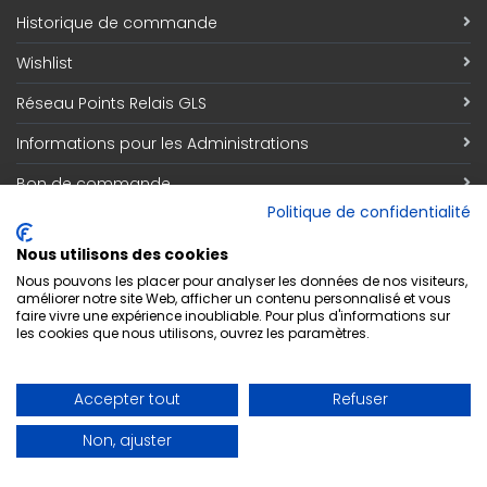
Historique de commande
Wishlist
Réseau Points Relais GLS
Informations pour les Administrations
Bon de commande
Politique de confidentialité
Information
Nous utilisons des cookies
Qui sommes nous
Nous pouvons les placer pour analyser les données de nos visiteurs,
améliorer notre site Web, afficher un contenu personnalisé et vous
faire vivre une expérience inoubliable. Pour plus d'informations sur
Découvrez notre magasin
les cookies que nous utilisons, ouvrez les paramètres.
Contact
Accepter tout
Refuser
Respect de la vie privée
Non, ajuster
Conditions générales de vente