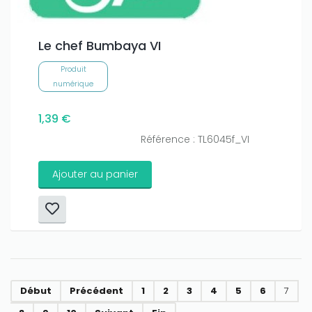
Le chef Bumbaya VI
Produit
numérique
1,39 €
Référence : TL6045f_VI
Ajouter au panier
Début
Précédent
1
2
3
4
5
6
7