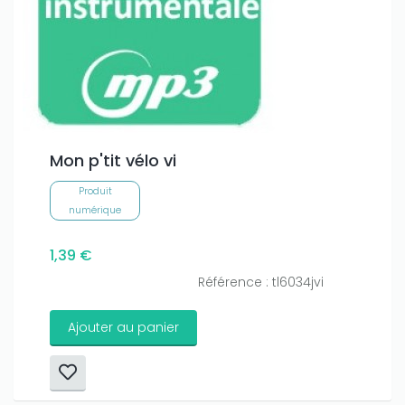
Mon p'tit vélo vi
Produit
numérique
1,39 €
Référence : tl6034jvi
Ajouter au panier