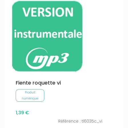
Fiente roquette vi
Produit
numérique
1,39 €
Référence : tl6035c_vi