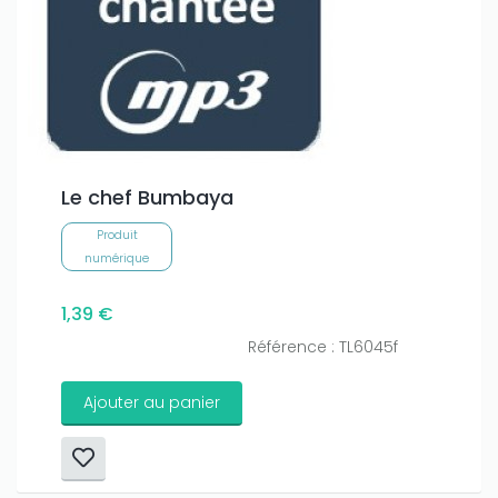
Le chef Bumbaya
Produit
numérique
1,39 €
Référence : TL6045f
Ajouter au panier