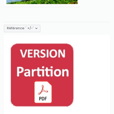
Référence ' +/-'