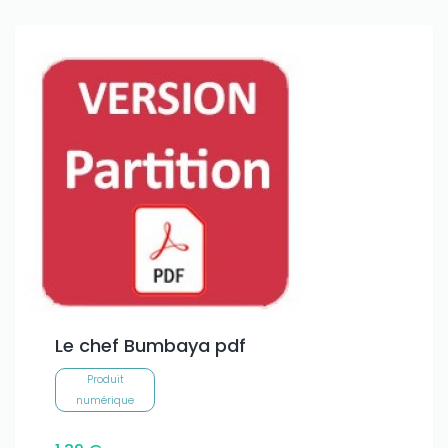
Only play at
Joo casino
if you really want to win a huge
amount on your credits!
Le chef Bumbaya pdf
Produit
numérique