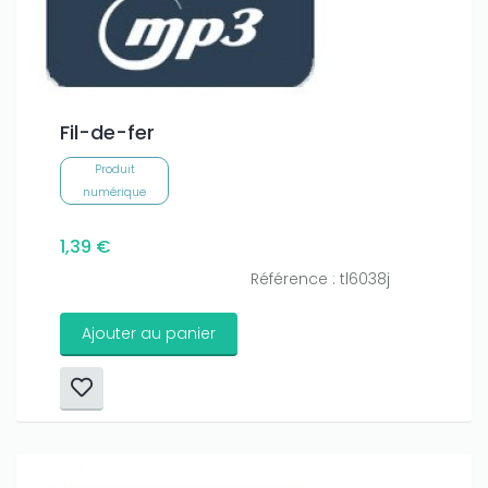
Fil-de-fer
Produit
numérique
1,39 €
Référence : tl6038j
Ajouter au panier