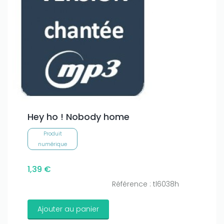
Hey ho ! Nobody home
Produit
numérique
1,39 €
Référence : tl6038h
Ajouter au panier