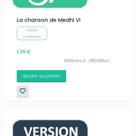
La chanson de Medhi VI
Produit
numérique
1,39 €
Référence : tl6038bvi
Ajouter au panier