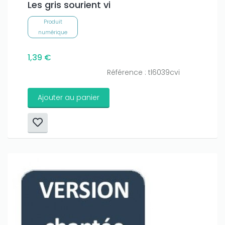
Les gris sourient vi
Produit
numérique
1,39 €
Référence : tl6039cvi
Ajouter au panier