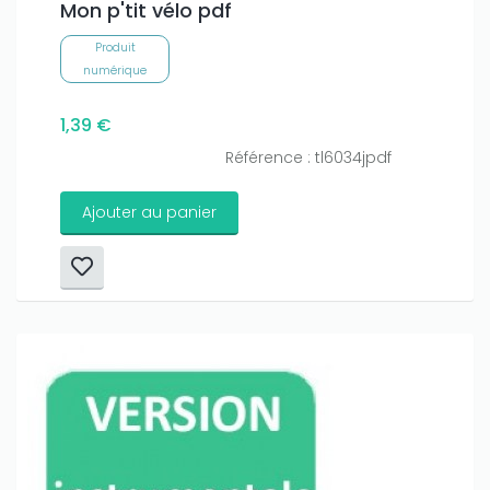
Mon p'tit vélo pdf
Produit
numérique
1,39 €
Référence : tl6034jpdf
Ajouter au panier