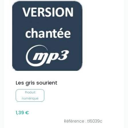
Les gris sourient
Produit
numérique
1,39 €
Référence : tl6039c