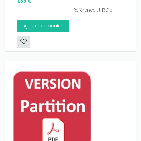
1,39 €
Référence : tl1301b
Ajouter au panier
Only play at
Joo casino
if you really want to win a huge