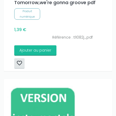
Tomorrow,we're gonna groove pdf
Produit
numérique
1,39 €
Référence : tl1082j_pdf
Ajouter au panier