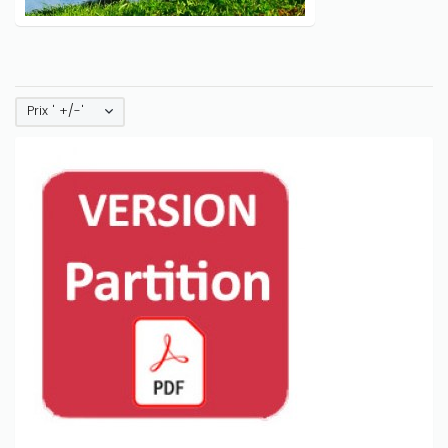
Prix ' +/-'