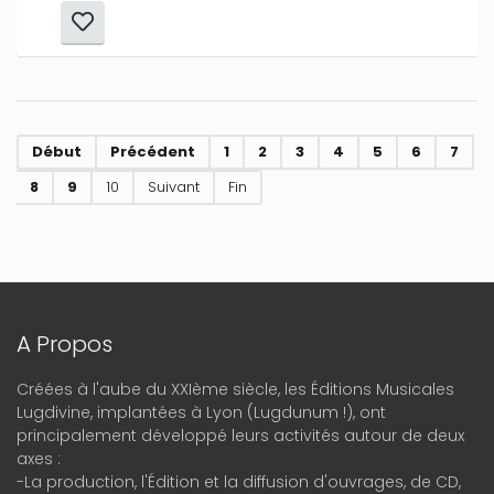
Début
Précédent
1
2
3
4
5
6
7
8
9
10
Suivant
Fin
A Propos
Créées à l'aube du XXIème siècle, les Éditions Musicales
Lugdivine, implantées à Lyon (Lugdunum !), ont
principalement développé leurs activités autour de deux
axes :
-La production, l'Édition et la diffusion d'ouvrages, de CD,