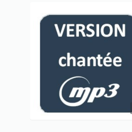
Only play at
Joo casino
if you really
want to win a huge amount on your
credits!