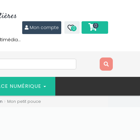
ières
0
Mon compte
0
ltimédia…
ACE NUMÉRIQUE
in
Mon petit pouce