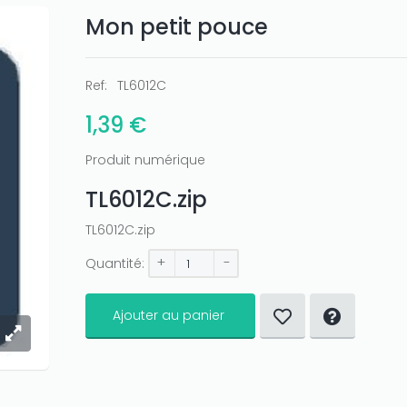
Mon petit pouce
Ref:
TL6012C
1,39 €
Produit numérique
TL6012C.zip
TL6012C.zip
+
-
Quantité:
Ajouter au panier