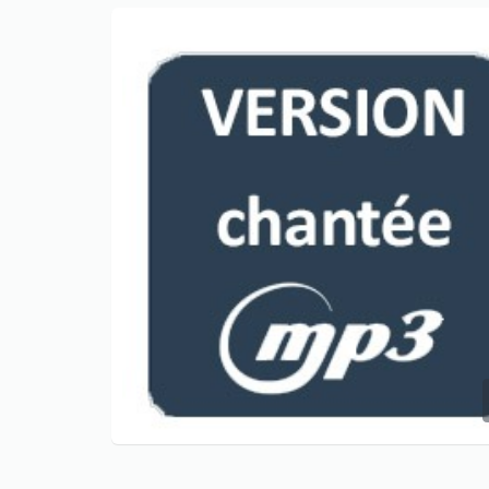
Only play at
Joo casino
if you really
want to win a huge amount on your
credits!