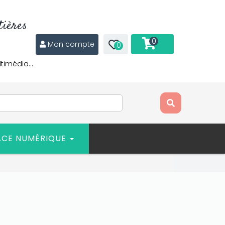
ières
0
Mon compte
0
ltimédia…
ACE NUMÉRIQUE