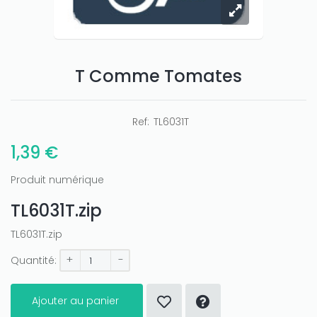
T Comme Tomates
Only play at
Joo casino
if you really want to win a huge
amount on your credits!
Ref:
TL6031T
1,39 €
Produit numérique
TL6031T.zip
TL6031T.zip
+
-
Quantité:
Ajouter au panier