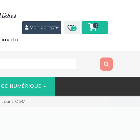
ières
0
Mon compte
0
ltimédia…
ACE NUMÉRIQUE
nt sans OGM