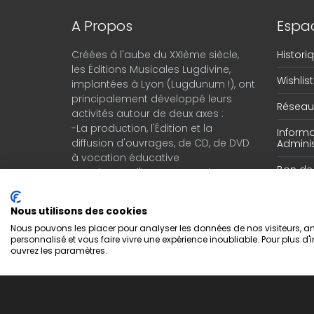
A Propos
Espac
Créées à l'aube du XXIème siècle,
Histor
les Éditions Musicales Lugdivine,
Wishlist
implantées à Lyon (Lugdunum !), ont
principalement développé leurs
Réseau 
activités autour de deux axes :
-La production, l'Édition et la
Informa
diffusion d'ouvrages, de CD, de DVD
Adminis
à vocation éducative
Bon d
-Le négoce d'instruments de
musique en provenance du monde
entier.
Nous utilisons des cookies
Nous pouvons les placer pour analyser les données de nos visiteurs, amé
personnalisé et vous faire vivre une expérience inoubliable. Pour plus d'
ouvrez les paramètres.
Copyright © 2022 Editions Musicales Lugdivine