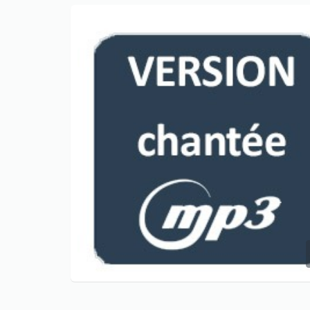
Only play at
Joo casino
if you really
want to win a huge amount on your
credits!