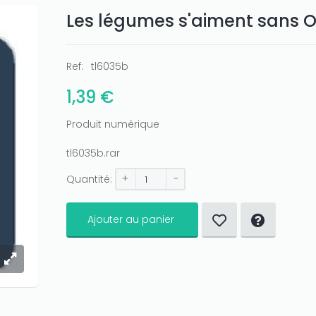
Les légumes s'aiment sans
Ref:
tl6035b
1,39 €
Produit numérique
tl6035b.rar
+
-
Quantité:
Ajouter au panier