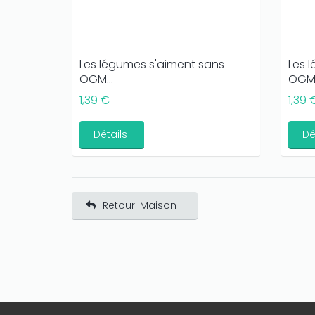
Les légumes s'aiment sans
Les 
OGM...
OGM.
1,39 €
1,39 
Détails
Dé
Retour: Maison