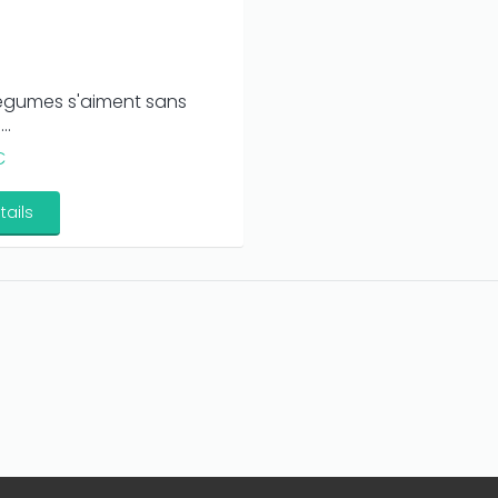
légumes s'aiment sans
..
€
tails