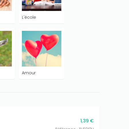
L'école
Amour
1,39 €