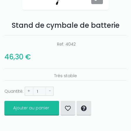
Stand de cymbale de batterie
Only play at
Joo casino
if you really want to win a huge
amount on your credits!
Ref:
4042
46,30 €
Très stable
+
-
Quantité:
Ajouter au panier