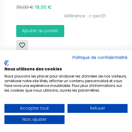
35,00 €
19,00 €
Référence : c-pec01
Ajouter au panier
Politique de confidentialité
Nous utilisons des cookies
Nous pouvons les placer pour analyser les données de nos visiteurs,
Début
Précédent
1
2
3
4
5
6
7
améliorer notre site Web, afficher un contenu personnalisé et vous
faire vivre une expérience inoubliable. Pour plus d'informations sur
8
9
Suivant
Fin
les cookies que nous utilisons, ouvrez les paramètres.
Accepter tout
Refuser
Non, ajuster
A Propos