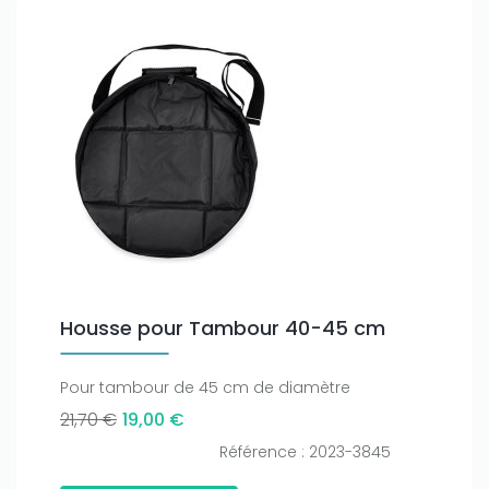
Only play at
Joo casino
if you really want to win a huge
amount on your credits!
Housse pour Tambour 40-45 cm
Pour tambour de 45 cm de diamètre
21,70 €
19,00 €
Référence : 2023-3845