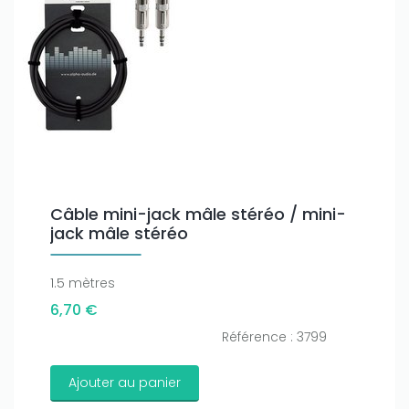
Câble mini-jack mâle stéréo / mini-
Only play at
Joo casino
if you really want to win a huge
jack mâle stéréo
amount on your credits!
1.5 mètres
6,70 €
Référence : 3799
Ajouter au panier