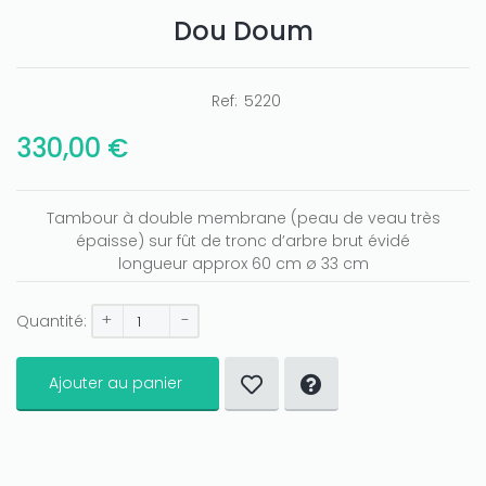
Dou Doum
Ref:
5220
330,00 €
Only play at
Joo casino
if you really want to win a huge
amount on your credits!
Tambour à double membrane (peau de veau très
épaisse) sur fût de tronc d’arbre brut évidé
longueur approx 60 cm ø 33 cm
+
-
Quantité:
Ajouter au panier