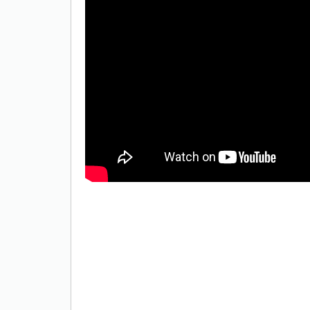
Only play at
Joo casino
if you really
want to win a huge amount on your
credits!