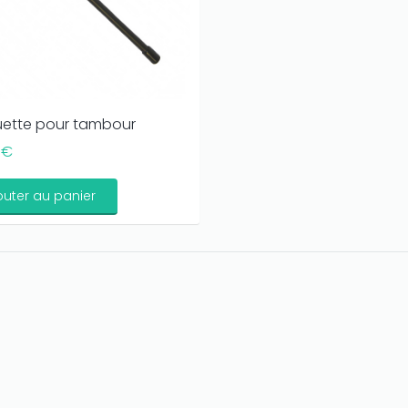
ette pour tambour
 €
outer au panier