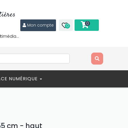
ières
0
Mon compte
0
ltimédia…
ACE NUMÉRIQUE
55 cm - haut