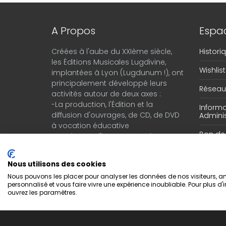
A Propos
Espac
Créées à l'aube du XXIème siècle,
Histor
les Éditions Musicales Lugdivine,
Wishlist
implantées à Lyon (Lugdunum !), ont
principalement développé leurs
Réseau 
activités autour de deux axes :
-La production, l'Édition et la
Informa
diffusion d'ouvrages, de CD, de DVD
Adminis
à vocation éducative
Bon d
-Le négoce d'instruments de
musique en provenance du monde
entier.
Nous utilisons des cookies
Nous pouvons les placer pour analyser les données de nos visiteurs, amé
personnalisé et vous faire vivre une expérience inoubliable. Pour plus d'
ouvrez les paramètres.