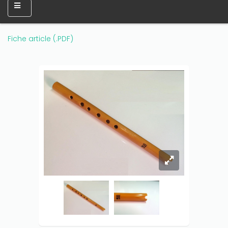
Only play at
Joo casino
if you really want to win a huge
amount on your credits!
Fiche article (.PDF)